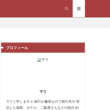
プロフィール
焼き鳥オススメ
に優しい
ン
コナズ珈琲
マリ
ンド
鳥さき
マリと申します☺️ 旅行が趣味なので旅行先や 宿
泊した旅館、ホテル、ご飯屋さんなどの紹介✍️