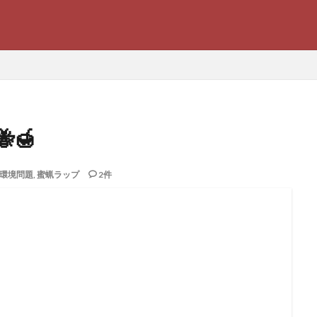
SEO
🍯
環境問題
,
蜜蝋ラップ
2件
高所恐怖症
集めたい
蜜蝋ラップ
美容
環境問題
ーメの丘
木製ウッドスプーン
旅行オススメ
新作リップ
地球
ワールドプレス
ローラ
マリィブログ
SHISEIDO
ファッショ
い
パンケーキ
ナッツ類
チョコ
ザトール
コンフレーク
クルミ
グラノーラ
オススメパンケーキ
アスレチック
アーモ
検索