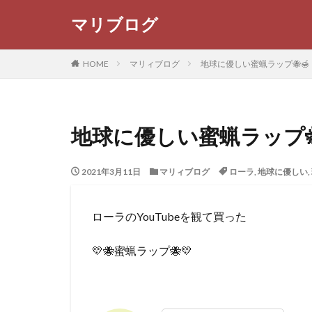
マリブログ
WEB
デザイン
HOME
マリィブログ
地球に優しい蜜蝋ラップ🐝🍯
カテゴリー
地球に優しい蜜蝋ラップ🐝
タグ
2021年3月11日
マリィブログ
ローラ
,
地球に優しい
,
NARS
リップ
滋賀農業公園ブル
ローラのYouTubeを観て買った
京都焼き鳥
パンケーキ食べた
💛🐝蜜蝋ラップ🐝💛
コナズ信者