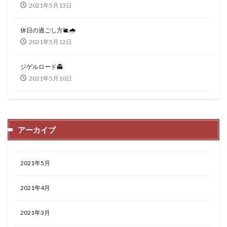
2021年5月13日
休日の過ごし方🐌🌧
2021年5月12日
ジゲルロード👻
2021年5月10日
アーカイブ
2021年5月
2021年4月
2021年3月