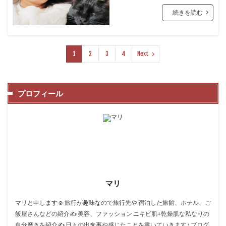
続きを読む
1
2
3
4
Next
プロフィール
マリ
マリと申します☺️ 旅行が趣味なので旅行先や 宿泊した旅館、ホテル、ご
飯屋さんなどの紹介✍️ 美容、ファッション ニキビ肌+乾燥肌な私なりの
自分磨きを紹介✍️ 日々の出来事や感じたことを書いていきます♪ ブログ