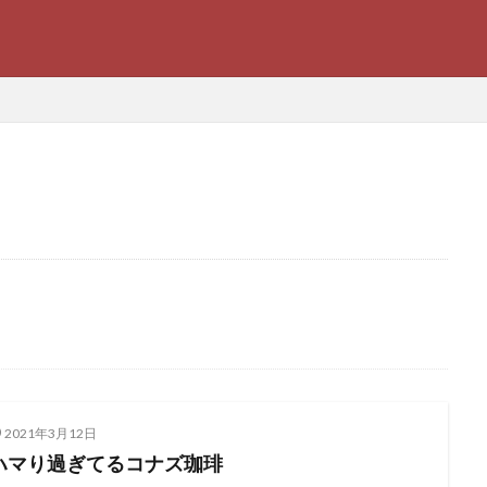
SEO
高所恐怖症
集めたい
蜜蝋ラップ
美容
環境問題
ーメの丘
木製ウッドスプーン
旅行オススメ
新作リップ
地球
ワールドプレス
ローラ
マリィブログ
SHISEIDO
ファッショ
い
パンケーキ
ナッツ類
チョコ
ザトール
コンフレーク
クルミ
グラノーラ
オススメパンケーキ
アスレチック
アーモ
2021年3月12日
ハマり過ぎてるコナズ珈琲
検索