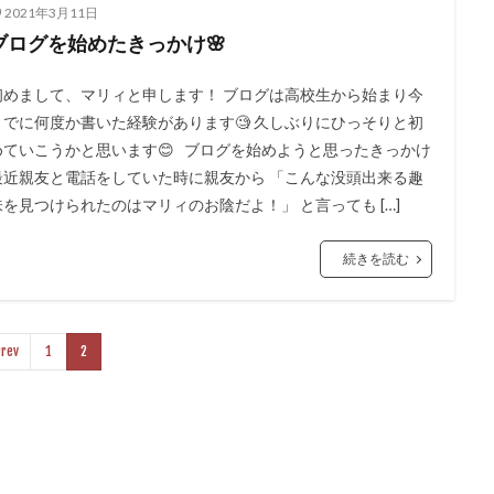
2021年3月11日
ブログを始めたきっかけ🌸
初めまして、マリィと申します！ ブログは高校生から始まり今
までに何度か書いた経験があります🧐 久しぶりにひっそりと初
めていこうかと思います😊 ブログを始めようと思ったきっかけ
最近親友と電話をしていた時に親友から 「こんな没頭出来る趣
味を見つけられたのはマリィのお陰だよ！」 と言っても […]
続きを読む
rev
1
2