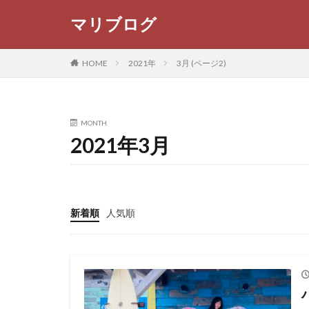
マリブログ
WEB
デザイン
HOME
2021年
3月 (ページ2)
カテゴリー
MONTH
2021年3月
タグ
NARS
リップ
滋賀農業公園ブル
新着順
人気順
京都焼き鳥
パンケーキ食べた
コナズ信者